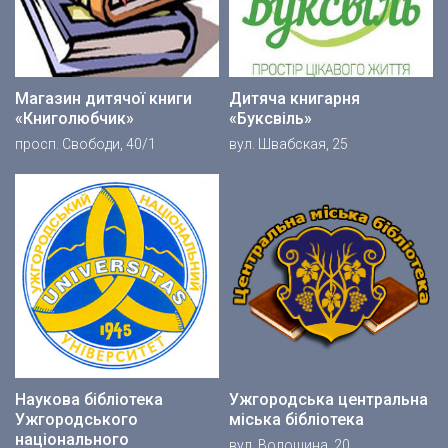
Магазин дитячої книги
Дитяча книгарня
«Книголюбчик»
«Буксвіль»
просп. Свободи, 40/1
вул. Швабская, 25
Наукова бібліотека
Ужгородська центральна
Ужгородського
міська бібліотека
національного
вул. Волошина, 20