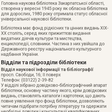
Головна наукова бібліотека Закарпатської області,
створена у вересні 1945 року як обласна бібліотека
для дорослих, 1980 року отримала статус обласної
універсальної наукової бібліотеки.
Бібліотека має фонд рідкісних та цінних видань ХІХ-
ХХ століть, серед яких прижиттєві видання
видатних діячів культури та мистецтва,
енциклопедії, словники. Частина з них увійшла до
Державного реєстру національного культурного
надбання України.
Відділи та підрозділи бібліотеки
Відділ наукової інформації та бібліографії
просп. Свободи, 16; ІІ поверх
Телефон: (03122) 2-39-82
У відділі зібрано довідково-бібліографічний апарат
бібліотеки, основну частину якого, крім довідкових
видань, становлять каталоги і картотеки, що дають
повне уявлення про фонд бібліотеки, дозволяють
читачам підібрати потрібну літературу та одержати
необхідні довідки і консультації кваліфікованих