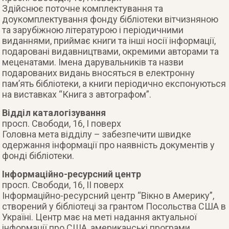
Здійснює поточне комплектування та
доукомплектування фонду бібліотеки вітчизняною
та зарубіжною літературою і періодичними
виданнями, приймає книги та інші носії інформації,
подаровані видавництвами, окремими авторами та
меценатами. Імена дарувальників та назви
подарованих видань вносяться в електронну
пам’ять бібліотеки, а книги періодично експонуються
на виставках “Книга з автографом”.
Відділ каталогізування
просп. Свободи, 16, І поверх
Головна мета відділу – забезпечити швидке
одержання інформації про наявність документів у
фонді бібліотеки.
Інформаційно-ресурсний центр
просп. Свободи, 16, ІІ поверх
Інформаційно-ресурсний центр “Вікно в Америку”,
створений у бібліотеці за грантом Посольства США в
Україні. Центр має на меті надання актуальної
інформації про США, американські програми