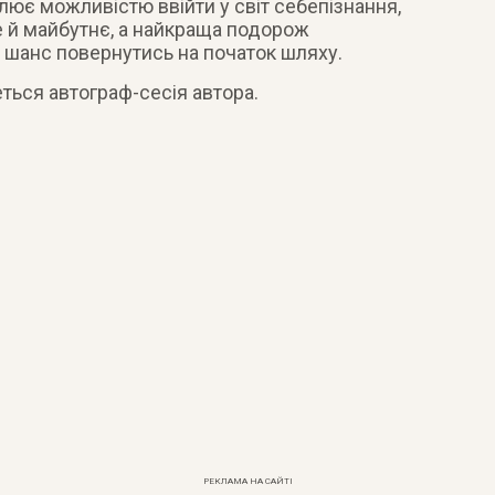
лює можливістю ввійти у світ себепізнання,
е й майбутнє, а найкраща подорож
шанс повернутись на початок шляху.
еться автограф-сесія автора.
РЕКЛАМА НА САЙТІ