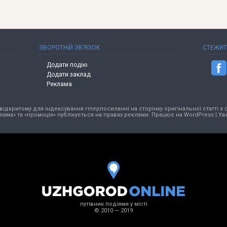
ЗВОРОТНІЙ ЗВ’ЯЗОК
СТЕЖИ
Додати подію
Додати заклад
Реклама
ідкритому для індексування гіперпосиланні на сторінку оригінальної статті з 
лама» та «промоція» публікується на правах реклами. Працює на
WordPress
|
Ув
путівник подіями у місті
© 2010 — 2019