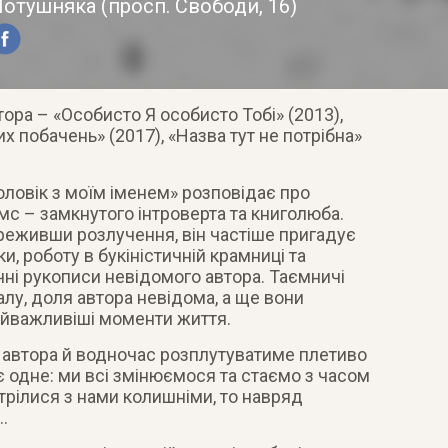
Потушняка
(
просп. Свободи, 16
)
ора – «Особисто Я особисто Тобі» (2013),
ших побачень» (2017), «Назва тут не потрібна»
оловік з моїм іменем» розповідає про
ямс – замкнутого інтроверта та книголюба.
ереживши розлучення, він частіше пригадує
ки, роботу в букіністичній крамниці та
чні рукописи невідомого автора. Таємничі
алу, доля автора невідома, а ще вони
айважливіші моменти життя.
 автора й водночас розплутуватиме плетиво
є одне: ми всі змінюємося та стаємо з часом
стрілися з нами колишніми, то навряд
…