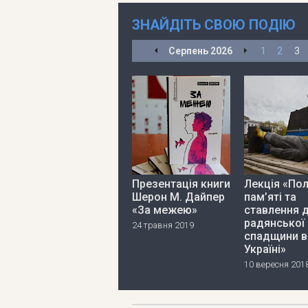
ЗНАЙДІТЬ СВОЮ ПОДІЮ
Серпень
2026
1
2
3
Презентація книги
Лекція «Пол
Шерон М. Дайпер
пам’яті та
«За межею»
ставлення 
радянської
24 травня 2019
спадщини в
Україні»
10 вересня 201