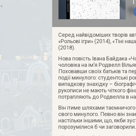
Серед найвідоміших творів авт
«Рольові ігри» (2014), «Тіні на
(2018).
Нова повість Івана Байдака «Ч
чоловіка на ім’я Родвелл Віль
Поховавши своїх батьків та п
події минулого: студентські ро
випадкову знахідку – біографі
рукописи не мають чіткого фін
потрапляють до Родвелла в н
Він ітиме шляхами таємничого
свого минулого. Певно він зна
настільки іншими, що, якби зу
порозумілися б чи заговорили