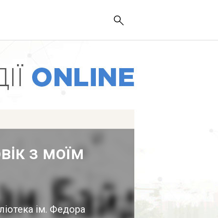
вік з моїм
ліотека ім. Федора