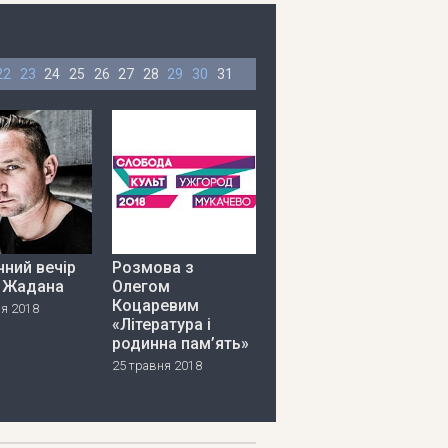
22
23
24
25
26
27
28
29
30
31
ний вечір
Розмова з
я Жадана
Олегом
Коцаревим
ня 2018
«Література і
родинна пам’ять»
25 травня 2018