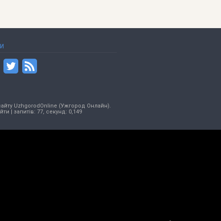
ТИ
сайту UzhgorodOnline (Ужгород Онлайн).
ійти
| запитів: 77, секунд: 0,149