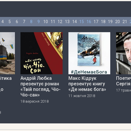
4
5
6
7
8
9
10
11
12
13
14
15
16
17
18
19
20
21
ітика
Андрій Любка
Макс Кідрук
Поетич
презентує роман
презентує книгу
Сергі
до
«Твій погляд, Чіо-
«Де немає бога»
17 трав
Чіо-сан»
11 жовтня 2018
18 вересня 2018
8