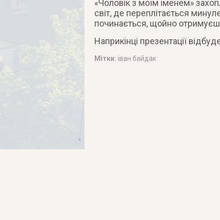
«Чоловік з моїм іменем» захоп
світ, де переплітається минул
починається, щойно отримуєш 
Наприкінці презентації відбуд
Мітки:
іван байдак