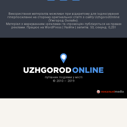
Використання матеріалів можливе при відкритому для індексування
гіперпосиланні на сторінку оригінальної статті з сайту UzhgorodOnline
(Ужгород Онлайн).
Матеріал з маркуванням «реклама» та «промоція» публікується на правах
реклами. Працює на
WordPress
|
Увійти
| запитів: 53, секунд: 0,251
путівник подіями у місті
© 2010 — 2019