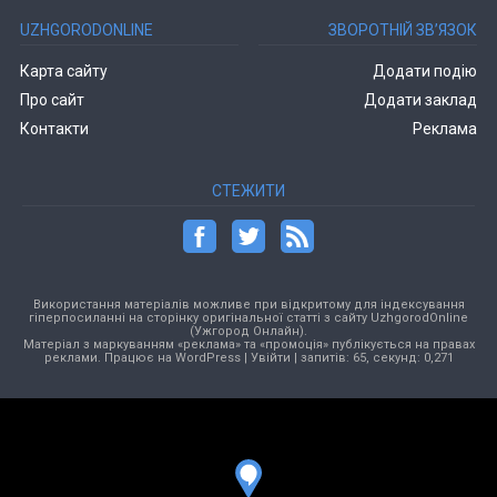
UZHGORODONLINE
ЗВОРОТНІЙ ЗВ’ЯЗОК
Карта сайту
Додати подію
Про сайт
Додати заклад
Контакти
Реклама
СТЕЖИТИ
Використання матеріалів можливе при відкритому для індексування
гіперпосиланні на сторінку оригінальної статті з сайту UzhgorodOnline
(Ужгород Онлайн).
Матеріал з маркуванням «реклама» та «промоція» публікується на правах
реклами. Працює на
WordPress
|
Увійти
| запитів: 65, секунд: 0,271