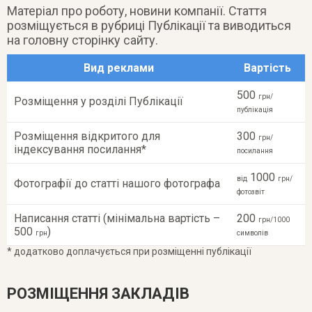
Матеріал про роботу, новини компанії. Стаття
розміщується в рубриці Публікації та виводиться
на головну сторінку сайту.
Вид реклами
Вартість
500
грн/
Розміщення у розділі Публікації
публікація
Розміщення відкритого для
300
грн/
індексування посилання*
посилання
1000
від
грн/
Фотографії до статті нашого фотографа
фотозвіт
Написання статті (мінімальна вартість –
200
грн/1000
500
)
грн
символів
* додатково доплачується при розміщенні публікації
РОЗМІЩЕННЯ ЗАКЛАДІВ