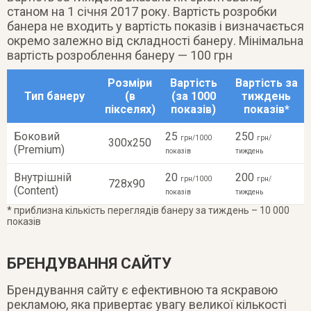
станом на 1 січня 2017 року. Вартість розробки
банера не входить у вартість показів і визначається
окремо залежно від складності банеру. Мінімальна
вартість розроблення банеру — 100 грн
Розміри
Вартість
Вартість за
Тип банеру
(в
(за 1000
тиждень
пікселях)
показів)
показів*
Боковий
25
250
грн/1000
грн/
300х250
(Premium)
показів
тиждень
Внутрішній
20
200
грн/1000
грн/
728х90
(Content)
показів
тиждень
* приблизна кількість переглядів банеру за тиждень – 10 000
показів
БРЕНДУВАННЯ САЙТУ
Брендування сайту є ефективною та яскравою
рекламою, яка привертає увагу великої кількості