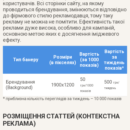
користувачів. Всі сторінки сайту, на якому
проводиться брендування, змінюються відповідно
до фірмового стилю рекламодавця, тому таку
рекламу не можна не помітити. Ефективність такої
реклами дуже висока, особливо для кампаній,
основною метою яких є досягнення іміджевого
ефекту.
Вартість
Вартість
Розміри
за
Тип банеру
(за 1000
(в пікселях)
тиждень
показів)
показів*
50
Брендування
500
грн/
1900х1200
грн/1000
(Background)
тиждень
показів
* приблизна кількість переглядів за тиждень – 10 000 показів
РОЗМІЩЕННЯ СТАТТЕЙ (КОНТЕКСТНА
РЕКЛАМА)