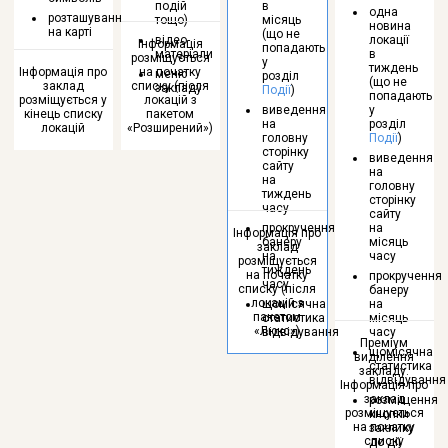
подій
в
одна
розташування
тощо)
місяць
новина
на карті
(що не
відео-
локації
Інформація
попадають
матеріали
в
розміщується
у
тиждень
Інформація про
на початку
меню
розділ
(що не
заклад
списку (після
закладу
Події
)
попадають
розміщується у
локацій з
виведення
у
кінець списку
пакетом
на
розділ
локацій
«Розширений»)
головну
Події
)
сторінку
виведення
сайту
на
на
головну
тиждень
сторінку
часу
сайту
прокручення
на
Інформація про
банеру
місяць
заклад
на
часу
розміщується
тиждень
на початку
прокручення
часу
списку (після
банеру
локацій з
щомісячна
на
пакетом
статистика
місяць
«Люкс»)
відвідування
часу
Преміум
щомісячна
виділення
статистика
закладу.
відвідування
Інформація про
заклад
розміщення
розміщується
кнопки
на початку
заклику
списку
до дії