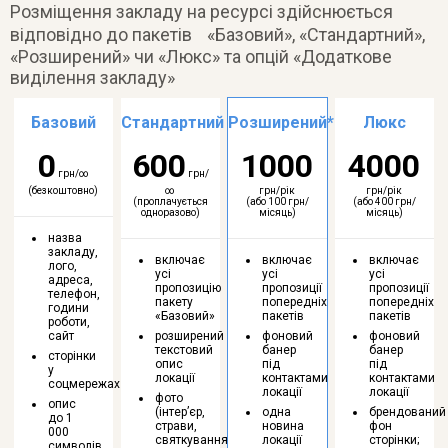
Розміщення закладу на ресурсі здійснюється
відповідно до пакетів «Базовий», «Стандартний»,
«Розширений» чи «Люкс» та опцій «Додаткове
виділення закладу»
Базовий
Стандартний
Розширений*
Люкс
0
600
1000
4000
грн/∞
грн/
(безкоштовно)
∞
грн/рік
грн/рік
(проплачується
(або 100 грн/
(або 400 грн/
одноразово)
місяць)
місяць)
назва
закладу,
включає
включає
включає
лого,
усі
усі
усі
адреса,
пропозицію
пропозиції
пропозиції
телефон,
пакету
попередніх
попередніх
години
«Базовий»
пакетів
пакетів
роботи,
сайт
розширений
фоновий
фоновий
текстовий
банер
банер
сторінки
опис
під
під
у
локації
контактами
контактами
соцмережах
локації
локації
фото
опис
(інтер’єр,
одна
брендований
до 1
страви,
новина
фон
000
святкування
локації
сторінки;
символів