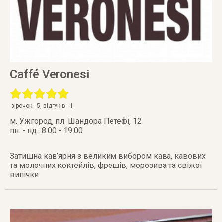
Caffé Veronesi
зірочок -
5
, відгуків -
1
м. Ужгород
,
пл. Шандора Петефі, 12
пн. - нд.: 8:00 - 19:00
Затишна кав’ярня з великим вибором кава, кавових
та молочних коктейлів, фрешів, морозива та свіжої
випічки