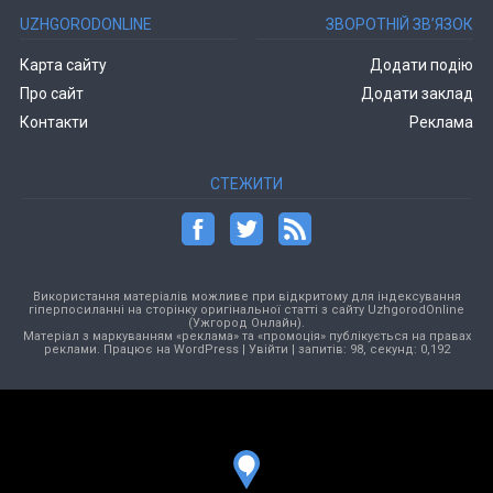
UZHGORODONLINE
ЗВОРОТНІЙ ЗВ’ЯЗОК
Карта сайту
Додати подію
Про сайт
Додати заклад
Контакти
Реклама
СТЕЖИТИ
Використання матеріалів можливе при відкритому для індексування
гіперпосиланні на сторінку оригінальної статті з сайту UzhgorodOnline
(Ужгород Онлайн).
Матеріал з маркуванням «реклама» та «промоція» публікується на правах
реклами. Працює на
WordPress
|
Увійти
| запитів: 98, секунд: 0,192