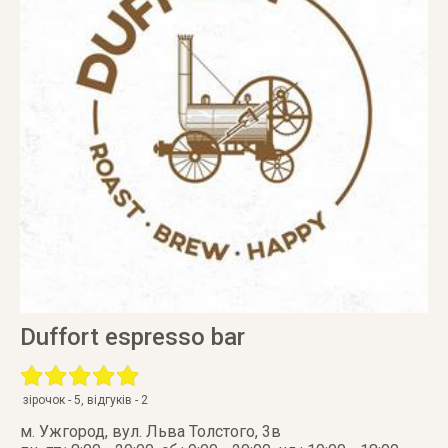
Duffort espresso bar
зірочок -
5
, відгуків -
2
м. Ужгород
,
вул. Льва Толстого, 3в