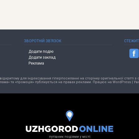
ЗВОРОТНІЙ ЗВ’ЯЗОК
СТЕЖИ
Додати подію
Додати заклад
Реклама
ідкритому для індексування гіперпосиланні на сторінку оригінальної статті з 
лама» та «промоція» публікується на правах реклами. Працює на
WordPress
|
Ув
путівник подіями у місті