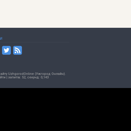
ТИ
сайту UzhgorodOnline (Ужгород Онлайн).
ійти
| запитів: 52, секунд: 0,143