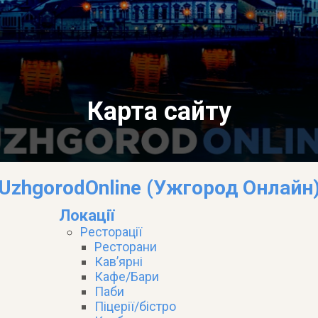
Карта сайту
UzhgorodOnline (Ужгород Онлайн
Локації
Ресторації
Ресторани
Кав’ярні
Кафе/Бари
Паби
Піцерії/бістро