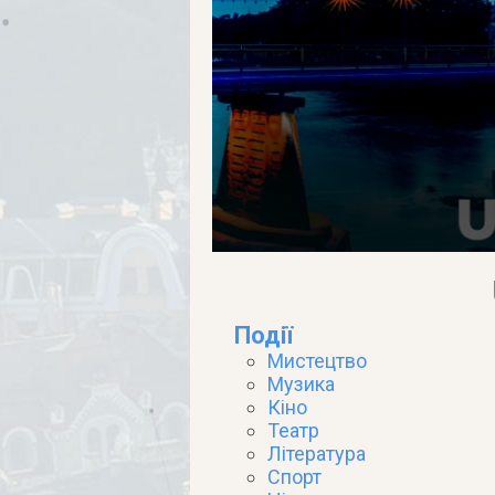
Події
Мистецтво
Музика
Кіно
Театр
Література
Спорт