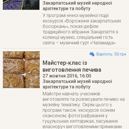
Закарпатський музей народної
архітектури та побуту
У програмі нічної музейної події
екскурсія «Ворожіння закарпатських
босоркань», показ-дефіле
традиційного вбрання Закарпаття з
колекції музею, спеціальний гість
свята – музичний гурт «Чаламада»
Вартість: 50 грн
Майстер-клас із
виготовлення печива
27 жовтня 2016
, 16:00
Закарпатський музей народної
архітектури та побуту
Майстри навчать учасників
виготовляти та розписувати печиво на
музейну тематику. Окрім цього у
програмі також: екскурсія осіннім
скансеном; фотографування у
гуцульських кептариках; ласування
власноруч виготовленими пряниками