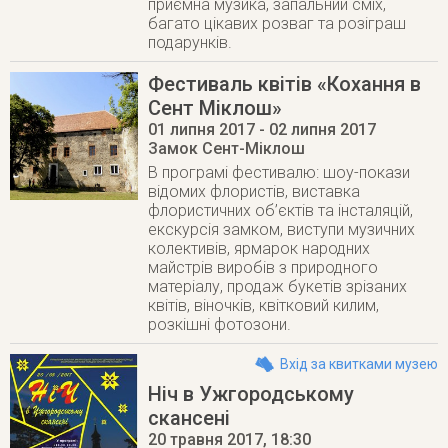
приємна музика, запальний сміх,
багато цікавих розваг та розіграш
подарунків.
Фестиваль квітів «Кохання в
Сент Міклош»
01 липня 2017
- 02 липня 2017
Замок Сент-Міклош
В програмі фестивалю: шоу-покази
відомих флористів, виставка
флористичних об’єктів та інсталяцій,
екскурсія замком, виступи музичних
колективів, ярмарок народних
майстрів виробів з природного
матеріалу, продаж букетів зрізаних
квітів, віночків, квітковий килим,
розкішні фотозони.
Вхід за квитками музею
Ніч в Ужгородському
скансені
20 травня 2017
, 18:30