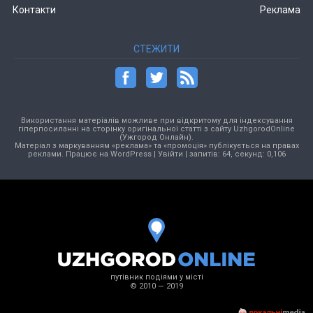
Контакти
Реклама
СТЕЖИТИ
Використання матеріалів можливе при відкритому для індексування
гіперпосиланні на сторінку оригінальної статті з сайту UzhgorodOnline
(Ужгород Онлайн).
Матеріал з маркуванням «реклама» та «промоція» публікується на правах
реклами. Працює на
WordPress
|
Увійти
| запитів: 64, секунд: 0,106
путівник подіями у місті
© 2010 — 2019