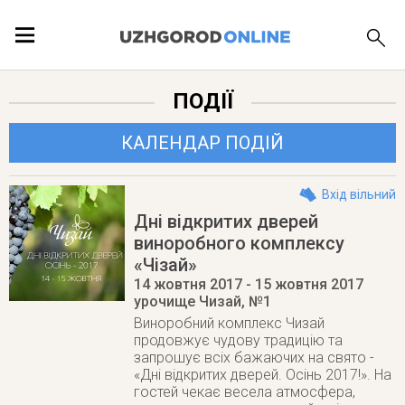
ПОДІЇ
ПОДІЇ
ЛОКАЦІЇ
КАЛЕНДАР ПОДІЙ
Вхід вільний
Дні відкритих дверей
ПУБЛІКАЦІЇ
виноробного комплексу
«Чізай»
14 жовтня 2017
- 15 жовтня 2017
урочище Чизай, №1
Виноробний комплекс Чизай
продовжує чудову традицію та
запрошує всіх бажаючих на свято -
«Дні відкритих дверей. Осінь 2017!». На
гостей чекає весела атмосфера,