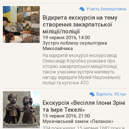
Участь безкоштовна
Відкрита екскурсія на тему
створення закарпатської
міліції/поліції
19 червня 2016
, 14:00
Зустріч поблизу скульптурки
Миколайчика
На відкритій екскурсії екскурсовод
Олександр Коробко розкаже про
історію закарпатської міліції/поліції,
також учасники зустрічі матимуть
нагоду відвідати Музей Національної
поліції та куточок АТО
Вартість: 90 грн
Екскурсія «Весілля Ілони Зріні
та Імре Текелі»
15 червня 2016
, 21:00
Мукачівський замок «Паланок»
334 роки назад, 15 червня 1682 року в