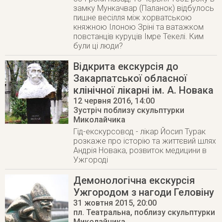
замку Мункачвар (Паланок) відбулось
пишне весілля між хорватською
княжною Ілоною Зріні та ватажком
повстанців куруців Імре Текелі. Ким
були ці люди?
Відкрита екскурсія до
Закарпатської обласної
клінічної лікарні ім. А. Новака
12 червня 2016
, 14:00
Зустріч поблизу скульптурки
Миколайчика
Гід-екскурсовод - лікар Йосип Турак
розкаже про історію та життєвий шлях
Андрія Новака, розвиток медицини в
Ужгороді
Демонологічна екскурсія
Ужгородом з нагоди Геловіну
31 жовтня 2015
, 20:00
пл. Театральна, поблизу скульптурки
Миколайчика