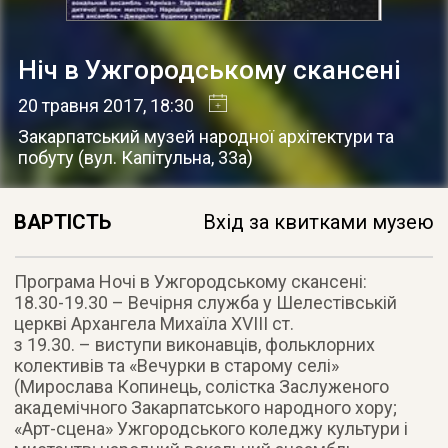
Ніч в Ужгородському скансені
20 травня 2017
, 18:30
Закарпатський музей народної архітектури та
побуту
(
вул. Капітульна, 33а
)
ВАРТІСТЬ
Вхід за квитками музею
Програма Ночі в Ужгородському скансені:
18.30-19.30 – Вечірня служба у Шелестівській
церкві Архангела Михаїла ХVІІІ ст.
з 19.30. – виступи виконавців, фольклорних
колективів та «Вечурки в старому селі»
(Мирослава Копинець, солістка Заслуженого
академічного Закарпатського народного хору;
«Арт-сцена» Ужгородського коледжу культури і