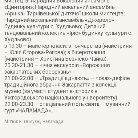
мистецтв; народний вокальний ансамбль
«Цинторія»; Народний вокальний ансамбль
«Арніка» Тарнівецької дитячої школи мистецтв;
Народний вокальний ансамбль «Джерело»
будинку культури с. Худльово; Дитячий
танцювальний колектив «Іріс» будинку культури с.
Худльово).
з 19.30 – майстер-класи: з гончарства (майстриня
– Юлія Єгорова-Рогова); з бісероткання
(майстриня – Христина Безніско-Чайка).
20.30-21.30 – нічна екскурсія «Ворожіння
закарпатських босоркань».
21.00-22.00 – «Традиції єднають» – показ-дефіле
традиційного вбрання Закарпаття з колекції
музею (за участі студентів-істориків
Ужгородського національного університету).
22.00-23.30 – спеціальний гість свята – музичний
гурт «ЧАЛАМАДА».
,
Мітки:
ніч в музеї
Чаламада