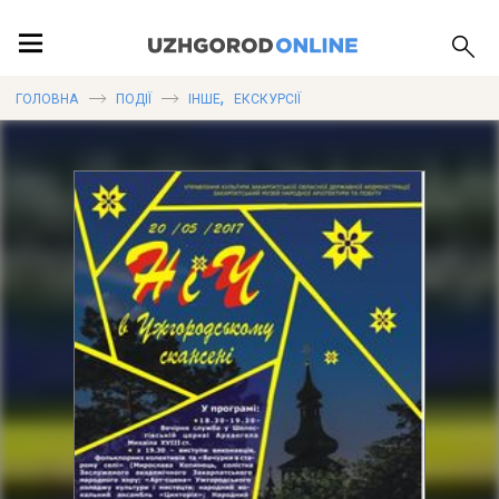
ПОДІЇ
,
ГОЛОВНА
ПОДІЇ
ІНШЕ
ЕКСКУРСІЇ
ЛОКАЦІЇ
ПУБЛІКАЦІЇ