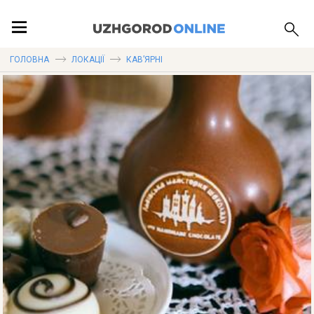
ПОДІЇ
ГОЛОВНА
ЛОКАЦІЇ
КАВ’ЯРНІ
ЛОКАЦІЇ
ПУБЛІКАЦІЇ