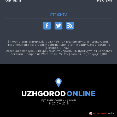
Контакти
Реклама
СТЕЖИТИ
Використання матеріалів можливе при відкритому для індексування
гіперпосиланні на сторінку оригінальної статті з сайту UzhgorodOnline
(Ужгород Онлайн).
Матеріал з маркуванням «реклама» та «промоція» публікується на правах
реклами. Працює на
WordPress
|
Увійти
| запитів: 78, секунд: 0,310
путівник подіями у місті
© 2010 — 2019