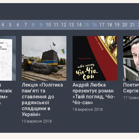
4
5
6
7
8
9
10
11
12
13
14
15
16
17
18
19
20
21
я
Лекція «Політика
Андрій Любка
Поетич
ловік
пам’яті та
презентує роман
Сергі
ем»
ставлення до
«Твій погляд, Чіо-
17 трав
радянської
Чіо-сан»
9
спадщини в
18 вересня 2018
Україні»
10 вересня 2018