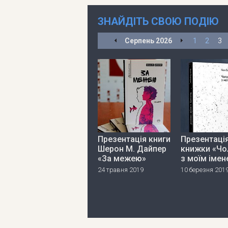
ЗНАЙДІТЬ СВОЮ ПОДІЮ
Серпень
2026
1
2
3
Презентація книги
Презентаці
Шерон М. Дайпер
книжки «Чо
«За межею»
з моїм імен
24 травня 2019
10 березня 201