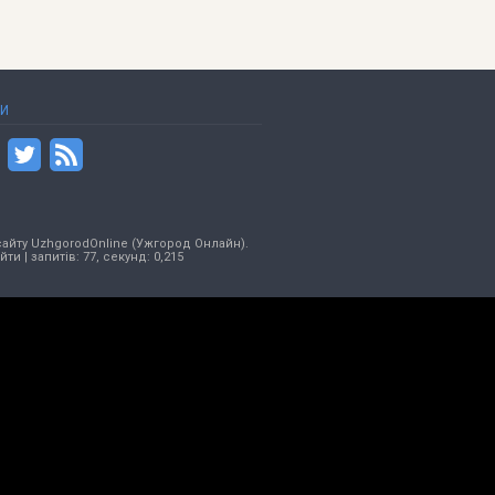
ТИ
сайту UzhgorodOnline (Ужгород Онлайн).
ійти
| запитів: 77, секунд: 0,215