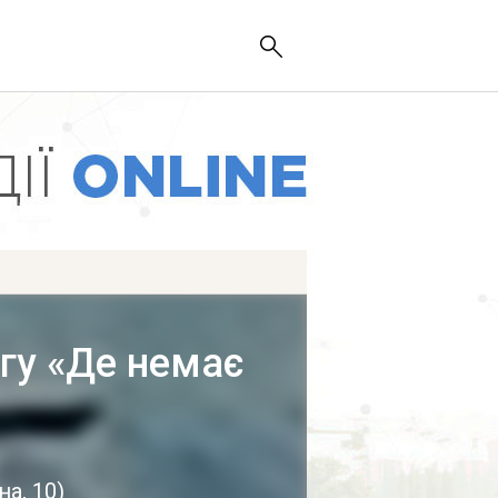
гу «Де немає
на, 10
)