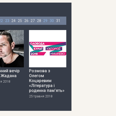
22
23
24
25
26
27
28
29
30
31
ний вечір
Розмова з
я Жадана
Олегом
Коцаревим
ня 2018
«Література і
родинна пам’ять»
25 травня 2018