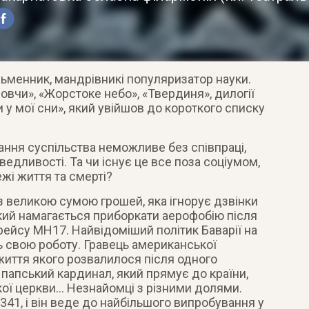
сьменник, мандрівникі популяризатор науки.
овчи», «Жорстоке небо», «Твердиня», дилогії
 у мої сни», який увійшов до короткого списку
вання суспільства неможливе без співпраці,
едливості. Та чи існує це все поза соціумом,
жі життя та смерті?
з великою сумою грошей, яка ігнорує дзвінки
 який намагається приборкати аерофобію після
 рейсу MH17. Найвідоміший політик Баварії на
ть свою роботу. Гравець американської
 життя якого розвалилося після одного
папський кардинал, який прямує до країни,
кої церкви… Незнайомці з різними долями.
341, і він веде до найбільшого випробування у