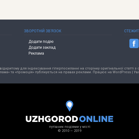
ЗВОРОТНІЙ ЗВ’ЯЗОК
СТЕЖИ
Додати подію
Додати заклад
Реклама
ідкритому для індексування гіперпосиланні на сторінку оригінальної статті з 
лама» та «промоція» публікується на правах реклами. Працює на
WordPress
|
Ув
путівник подіями у місті
© 2010 — 2019