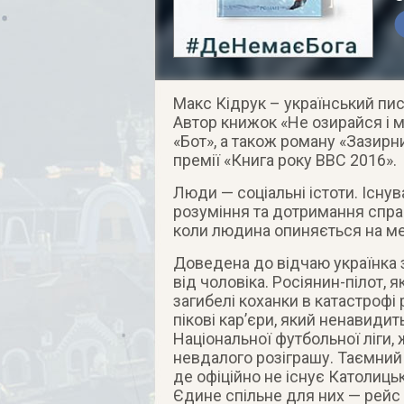
Макс Кідрук – український пи
Автор книжок «Не озирайся і м
«Бот», а також роману «Зазирни
премії «Книга року ВВС 2016».
Люди — соціальні істоти. Існу
розуміння та дотримання справ
коли людина опиняється на ме
Доведена до відчаю українка 
від чоловіка. Росіянин-пілот,
загибелі коханки в катастрофі
пікові кар’єри, який ненавиди
Національної футбольної ліги,
невдалого розіграшу. Таємний 
де офіційно не існує Католиць
Єдине спільне для них — рейс 