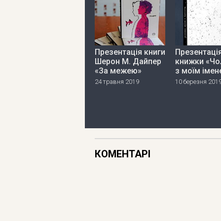
Презентація книги
Презентаці
Шерон М. Дайпер
книжки «Чо
«За межею»
з моїм імен
24 травня 2019
10 березня 201
КОМЕНТАРІ