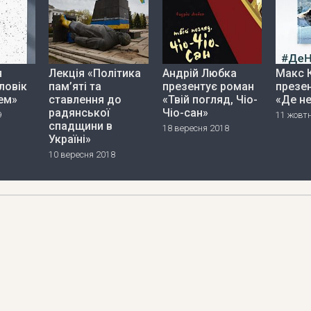
я
Лекція «Політика
Андрій Любка
Макс 
ловік
пам’яті та
презентує роман
презен
ем»
ставлення до
«Твій погляд, Чіо-
«Де н
радянської
Чіо-сан»
9
11 жовт
спадщини в
18 вересня 2018
Україні»
10 вересня 2018