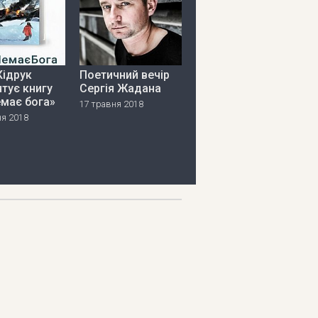
Кідрук
Поетичний вечір
тує книгу
Сергія Жадана
емає бога»
17 травня 2018
ня 2018