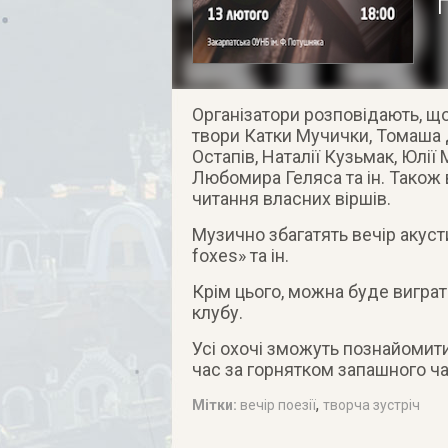
Організатори розповідають, щ
твори Катки Мучички, Томаша 
Остапів, Наталії Кузьмак, Юлії
Любомира Геляса та ін. Також 
читання власних віршів.
Музично збагатять вечір акусти
foxes» та ін.
Крім цього, можна буде виграт
клубу.
Усі охочі зможуть познайомит
час за горнятком запашного ч
,
Мітки:
вечір поезії
творча зустріч