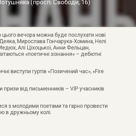
Потушняка
(
просп. Свободи, 16
)
о цього вечора можна буде послухати нові
Деяка, Мирослава Гончарука-Хомина, Нелі
 Медюх, Алі Ціхоцької, Анни Фельцан,
вітаються «поетичні зізнання» – дебютні
чні виступи гуртів «Позичений час», «Fire
и призи від письменників – VIP учасників
ися з молодими поетами та гарно провести
аю в дружньому колі.