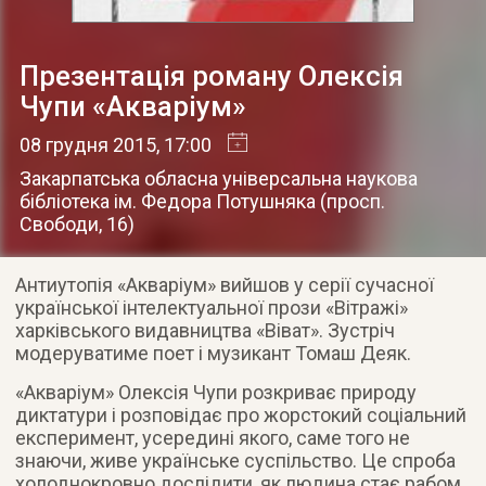
Презентація роману Олексія
Чупи «Акваріум»
08 грудня 2015
, 17:00
Закарпатська обласна універсальна наукова
бібліотека ім. Федора Потушняка
(
просп.
Свободи, 16
)
Антиутопія «Акваріум» вийшов у серії сучасної
української інтелектуальної прози «Вітражі»
харківського видавництва «Віват». Зустріч
модеруватиме поет і музикант Томаш Деяк.
«Акваріум» Олексія Чупи розкриває природу
диктатури і розповідає про жорстокий соціальний
експеримент, усередині якого, саме того не
знаючи, живе українське суспільство. Це спроба
холоднокровно дослідити, як людина стає рабом