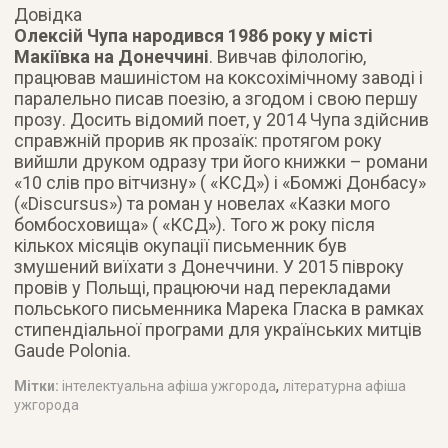
Довідка
Олексій Чупа народився 1986 року у місті
Макіївка на Донеччині
. Вивчав філологію,
працював машиністом на коксохімічному заводі і
паралельно писав поезію, а згодом і свою першу
прозу. Досить відомий поет, у 2014 Чупа здійснив
справжній прорив як прозаїк: протягом року
вийшли друком одразу три його книжки – романи
«10 слів про вітчизну» ( «КСД») і «Бомжі Донбасу»
(«Discursus») та роман у новелах «Казки мого
бомбосховища» ( «КСД»). Того ж року після
кількох місяців окупації письменник був
змушений виїхати з Донеччини. У 2015 півроку
провів у Польщі, працюючи над перекладами
польського письменника Марека Гласка в рамках
стипендіальної програми для українських митців
Gaude Polonia.
,
Мітки:
інтелектуальна афіша ужгорода
літературна афіша
ужгорода