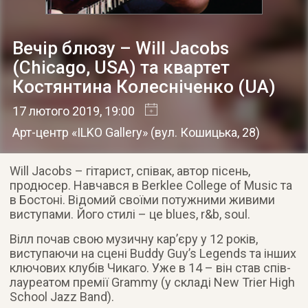
Вечір блюзу – Will Jacobs
(Chicago, USA) та квартет
Костянтина Колесніченко (UA)
17 лютого 2019
, 19:00
Арт-центр «ILKO Gallery»
(
вул. Кошицька, 28
)
Will Jacobs – гітарист, співак, автор пісень,
продюсер. Навчався в Berklee College of Music та
в Бостоні. Відомий своїми потужними живими
виступами. Його стилі – це blues, r&b, soul.
Вілл почав свою музичну кар’єру у 12 років,
виступаючи на сцені Buddy Guy’s Legends та інших
ключових клубів Чикаго. Уже в 14 – він став спів-
лауреатом премії Grammy (у складі New Trier High
School Jazz Band).