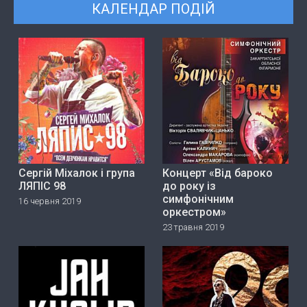
КАЛЕНДАР ПОДІЙ
Сергій Міхалок і група
Концерт «Від бароко
ЛЯПІС 98
до року із
симфонічним
16 червня 2019
оркестром»
23 травня 2019