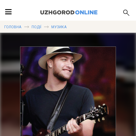
ПОДІЇ
ГОЛОВНА
ПОДІЇ
МУЗИКА
ЛОКАЦІЇ
ПУБЛІКАЦІЇ