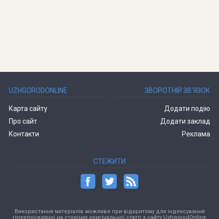
UZHGORODONLINE
ЗВОРОТНІЙ ЗВ’ЯЗОК
Карта сайту
Додати подію
Про сайт
Додати заклад
Контакти
Реклама
СТЕЖИТИ
Використання матеріалів можливе при відкритому для індексування
гіперпосиланні на сторінку оригінальної статті з сайту UzhgorodOnline