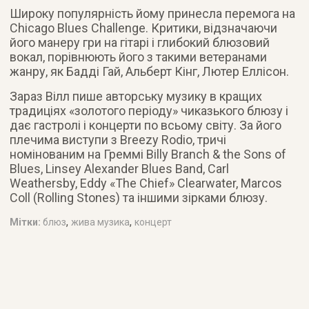
Широку популярність йому принесла перемога на
Chicago Blues Challenge. Критики, відзначаючи
його манеру гри на гітарі і глибокий блюзовий
вокал, порівнюють його з такими ветеранами
жанру, як Бадді Гай, Альберт Кінг, Лютер Еллісон.
Зараз Вілл пише авторську музику в кращих
традиціях «золотого періоду» чиказького блюзу і
дає гастролі і концерти по всьому світу. За його
плечима виступи з Breezy Rodio, тричі
номінованим на Греммі Billy Branch & the Sons of
Blues, Linsey Alexander Blues Band, Carl
Weathersby, Eddy «The Chief» Clearwater, Marcos
Coll (Rolling Stones) та іншими зірками блюзу.
,
,
Мітки:
блюз
жива музика
концерт