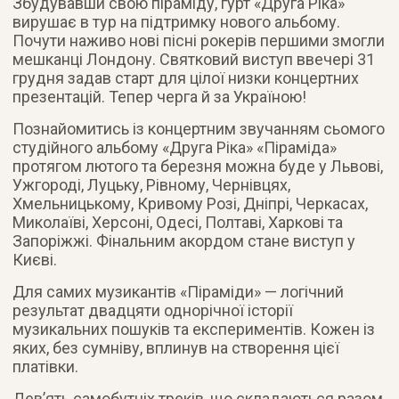
Збудувавши свою піраміду, гурт «Друга Ріка»
вирушає в тур на підтримку нового альбому.
Почути наживо нові пісні рокерів першими змогли
мешканці Лондону. Святковий виступ ввечері 31
грудня задав старт для цілої низки концертних
презентацій. Тепер черга й за Україною!
Познайомитись із концертним звучанням сьомого
студійного альбому «Друга Ріка» «Піраміда»
протягом лютого та березня можна буде у Львові,
Ужгороді, Луцьку, Рівному, Чернівцях,
Хмельницькому, Кривому Розі, Дніпрі, Черкасах,
Миколаїві, Херсоні, Одесі, Полтаві, Харкові та
Запоріжжі. Фінальним акордом стане виступ у
Києві.
Для самих музикантів «Піраміди» — логічний
результат двадцяти однорічної історії
музикальних пошуків та експериментів. Кожен із
яких, без сумніву, вплинув на створення цієї
платівки.
Дев’ять самобутніх треків, що складаються разом