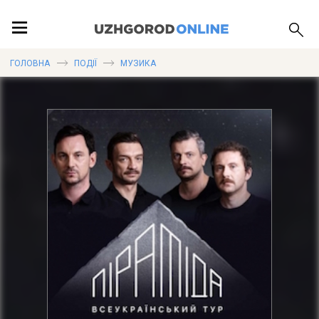
ПОДІЇ
ГОЛОВНА
ПОДІЇ
МУЗИКА
ЛОКАЦІЇ
ПУБЛІКАЦІЇ