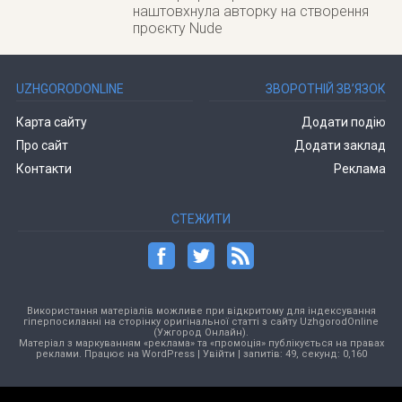
наштовхнула авторку на створення
проєкту Nude
UZHGORODONLINE
ЗВОРОТНІЙ ЗВ’ЯЗОК
Карта сайту
Додати подію
Про сайт
Додати заклад
Контакти
Реклама
СТЕЖИТИ
Використання матеріалів можливе при відкритому для індексування
гіперпосиланні на сторінку оригінальної статті з сайту UzhgorodOnline
(Ужгород Онлайн).
Матеріал з маркуванням «реклама» та «промоція» публікується на правах
реклами. Працює на
WordPress
|
Увійти
| запитів: 49, секунд: 0,160