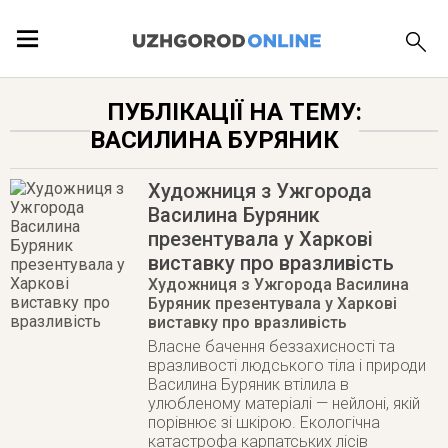
ПОДІЇ
ПУБЛІКАЦІЇ НА ТЕМУ:
ВАСИЛИНА БУРЯНИК
ЛОКАЦІЇ
Художниця з Ужгорода
Василина Буряник
презентувала у Харкові
ПУБЛІКАЦІЇ
виставку про вразливість
Художниця з Ужгорода Василина
Буряник презентувала у Харкові
виставку про вразливість
Власне бачення беззахисності та
вразливості людського тіла і природи
Василина Буряник втілила в
улюбленому матеріалі — нейлоні, якій
порівнює зі шкірою. Екологічна
катастрофа карпатських лісів