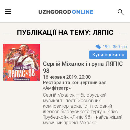
ПОДІЇ
ПУБЛІКАЦІЇ НА ТЕМУ: ЛЯПІС
ЛОКАЦІЇ
190 - 350 грн
Купити квиток
Сергій Міхалок і група ЛЯПІС
98
ПУБЛІКАЦІЇ
16 червня 2019
, 20:00
Ресторан та концертний зал
«Амфітеатр»
Сергій Міхалок — білоруський
музикант і поет. Засновник,
композитор, вокаліст і головний
ідеолог білоруського гурту «Ляпис
Трубецкой». «Ляпіс-98» - найсвіжіший
музичний проект Міхалка