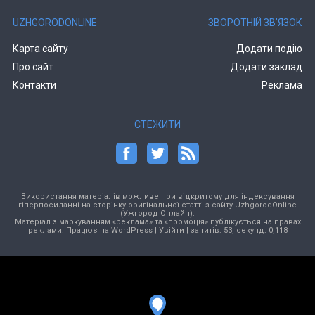
UZHGORODONLINE
ЗВОРОТНІЙ ЗВ’ЯЗОК
Карта сайту
Додати подію
Про сайт
Додати заклад
Контакти
Реклама
СТЕЖИТИ
Використання матеріалів можливе при відкритому для індексування
гіперпосиланні на сторінку оригінальної статті з сайту UzhgorodOnline
(Ужгород Онлайн).
Матеріал з маркуванням «реклама» та «промоція» публікується на правах
реклами. Працює на
WordPress
|
Увійти
| запитів: 53, секунд: 0,118