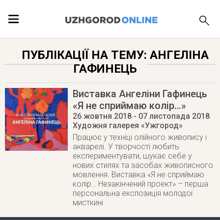
ПОДІЇ
ПУБЛІКАЦІЇ НА ТЕМУ: АНГЕЛІНА
ГАФИНЕЦЬ
ЛОКАЦІЇ
Виставка Ангеліни Гафинець
«Я не сприймаю колір…»
26 жовтня 2018
- 07 листопада 2018
ПУБЛІКАЦІЇ
Художня галерея «Ужгород»
Працює у техніці олійного живопису і
акварелі. У творчості любить
експериментувати, шукає себе у
нових стилях та засобах живописного
мовлення. Виставка «Я не сприймаю
колір… Незакінчений проект» – перша
персональна експозиція молодої
мисткині