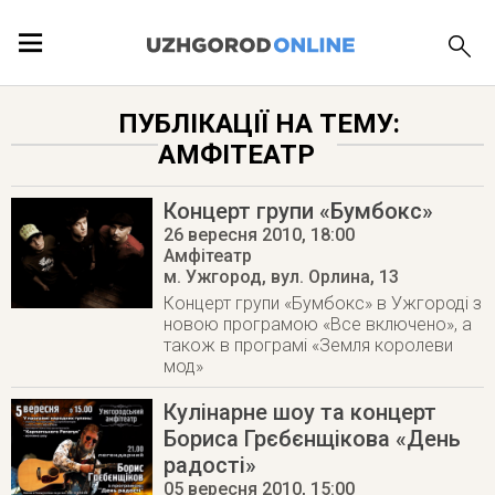
ПОДІЇ
ПУБЛІКАЦІЇ НА ТЕМУ:
АМФІТЕАТР
ЛОКАЦІЇ
Концерт групи «Бумбокс»
26 вересня 2010
, 18:00
Амфітеатр
ПУБЛІКАЦІЇ
м. Ужгород
,
вул. Орлина, 13
Концерт групи «Бумбокс» в Ужгороді з
новою програмою «Все включено», а
також в програмі «Земля королеви
мод»
Кулінарне шоу та концерт
Бориса Грєбєнщікова «День
радості»
05 вересня 2010
, 15:00