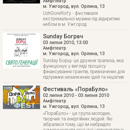
Амфітеатр
м. Ужгород
,
вул. Орлина, 13
UzhGoreRot'у - фестиваля
екстремальної музики під відкритим
небом в м. Ужгород
Sunday Бограч
03 липня 2010
, 13:00
Амфітеатр
м. Ужгород
,
вул. Орлина, 13
Sunday Борщ- це дружня трапеза, яка
функціонує у вигляді процесу
фінансування грантів, призначених для
підтримки незалежних ідей та ініціатив
Фестиваль «ПораБуло»
02 липня 2010
- 03 липня 2010
Амфітеатр
м. Ужгород
,
вул. Орлина, 13
«ПораБуло» - це група молодих,
творчих та енергійних людей. Які
зібралися тому, що їм набридло
заморожувати свої ідеї і відкладати їх