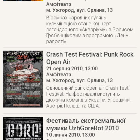
Амфітеатр
м. Ужгород
,
вул. Орлина, 13
В рамках народних гулянь
кульмінацією стане концерт
легендарного «Акваріуму» з Борисом
Грєбєнщіковим з програмою «День
радості»
Crash Test Festival: Punk Rock
Open Air
21 серпня 2010
, 13:00
Амфітеатр
м. Ужгород
,
вул. Орлина, 13
Одноденний punk open air Crash Test
Festival. На фестивалі виступить
дюжина команд з України, Угорщини,
Австрії, Польщі та США.
Фестиваль екстремальної
музики UzhGoreRot 2010
10 липня 2010
, 13:00