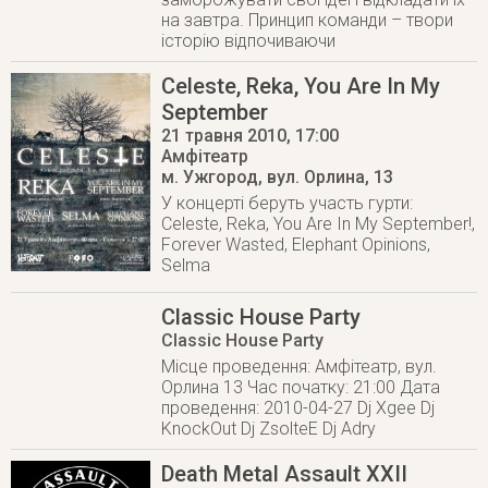
на завтра. Принцип команди – твори
історію відпочиваючи
Celeste, Reka, You Are In My
September
21 травня 2010
, 17:00
Амфітеатр
м. Ужгород
,
вул. Орлина, 13
У концерті беруть участь гурти:
Celeste, Reka, You Are In My September!,
Forever Wasted, Elephant Opinions,
Selma
Classic House Party
Classic House Party
Місце проведення: Амфітеатр, вул.
Орлина 13 Час початку: 21:00 Дата
проведення: 2010-04-27 Dj Xgee Dj
KnockOut Dj ZsolteE Dj Adry
Death Metal Assault XXII