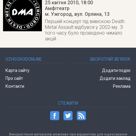
25 квітня 2010
, 18:00
Aмфітeaтp
м. Ужгород
,
вyл. Opлинa, 13
Перший концерт під вивіскою Death
Metal Assault відбувся у 2002-му. З
того часу було проведено чимало
акцій
UZHGORODONLINE
ЗВОРОТНІЙ ЗВ’ЯЗОК
Карта сайту
Додати подію
Про сайт
Додати заклад
Контакти
Реклама
СТЕЖИТИ
Використання матеріалів можливе при відкритому для індексування