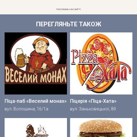
РЕКЛАМА НА САЙТІ
ПЕРЕГЛЯНЬТЕ ТАКОЖ
Піца-паб «Веселий монах»
Піцерія «Піца-Хата»
вул. Волошина, 16/1а
вул. Заньковецької, 89