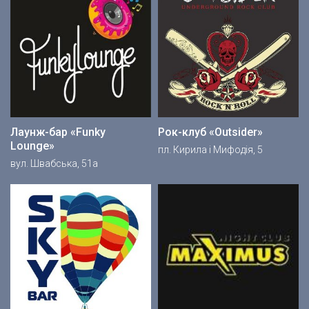
Лаунж-бар «Funky
Рок-клуб «Outsider»
Lounge»
пл. Кирила і Мифодія, 5
вул. Швабська, 51а