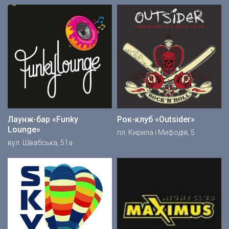
Лаунж-бар «Funky
Рок-клуб «Outsider»
Lounge»
пл. Кирила і Мифодія, 5
вул. Швабська, 51а