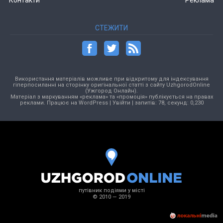
СТЕЖИТИ
Використання матеріалів можливе при відкритому для індексування
гіперпосиланні на сторінку оригінальної статті з сайту UzhgorodOnline
(Ужгород Онлайн).
Матеріал з маркуванням «реклама» та «промоція» публікується на правах
реклами. Працює на
WordPress
|
Увійти
| запитів: 78, секунд: 0,230
путівник подіями у місті
© 2010 — 2019