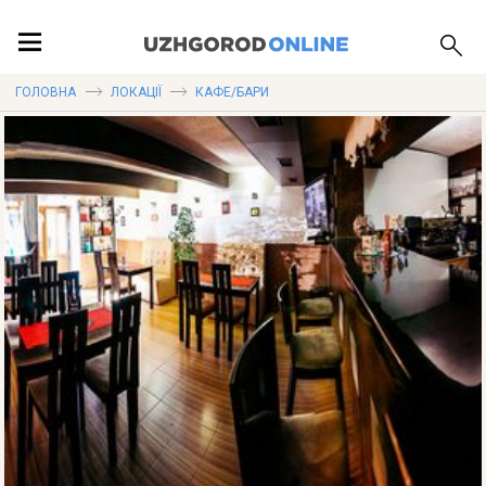
ПОДІЇ
ГОЛОВНА
ЛОКАЦІЇ
КАФЕ/БАРИ
ЛОКАЦІЇ
ПУБЛІКАЦІЇ