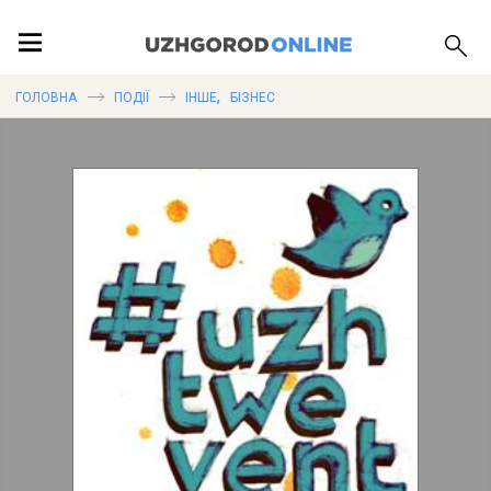
ПОДІЇ
,
ГОЛОВНА
ПОДІЇ
ІНШЕ
БІЗНЕС
ЛОКАЦІЇ
ПУБЛІКАЦІЇ