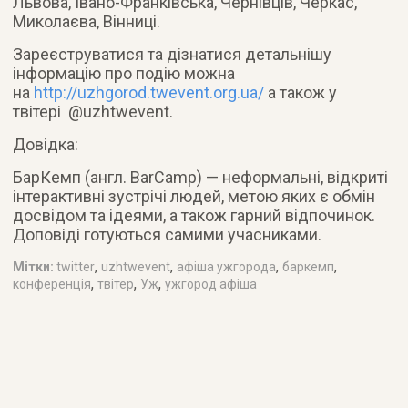
Львова, Івано-Франківська, Чернівців, Черкас,
Миколаєва, Вінниці.
Зареєструватися та дізнатися детальнішу
інформацію про подію можна
на
http://uzhgorod.twevent.org.ua/
а також у
твітері @uzhtwevent.
Довідка:
БарКемп (англ. BarCamp) — неформальні, відкриті
інтерактивні зустрічі людей, метою яких є обмін
досвідом та ідеями, а також гарний відпочинок.
Доповіді готуються самими учасниками.
,
,
,
,
Мітки:
twitter
uzhtwevent
афіша ужгорода
баркемп
,
,
,
конференція
твітер
Уж
ужгород афіша