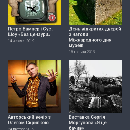
Петро Бампер і Сус .
День відкритих дверей
Шоу «Без цензури»
з нагоди
Міжнародного дня
14 червня 2019
музеїв
18 травня 2019
Авторський вечір з
Виставка Сергія
Олегом Скрипкою
Моргунова «Я це
бачив»
24 лютого 2019