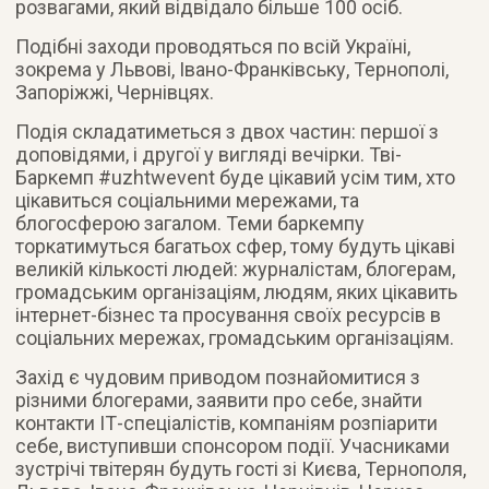
розвагами, який відвідало більше 100 осіб.
Подібні заходи проводяться по всій Україні,
зокрема у Львові, Івано-Франківську, Тернополі,
Запоріжжі, Чернівцях.
Подія складатиметься з двох частин: першої з
доповідями, і другої у вигляді вечірки. Тві-
Баркемп #uzhtwevent буде цікавий усім тим, хто
цікавиться соціальними мережами, та
блогосферою загалом. Теми баркемпу
торкатимуться багатьох сфер, тому будуть цікаві
великій кількості людей: журналістам, блогерам,
громадським організаціям, людям, яких цікавить
інтернет-бізнес та просування своїх ресурсів в
соціальних мережах, громадським організаціям.
Захід є чудовим приводом познайомитися з
різними блогерами, заявити про себе, знайти
контакти ІТ-спеціалістів, компаніям розпіарити
себе, виступивши спонсором події. Учасниками
зустрічі твітерян будуть гості зі Києва, Тернополя,