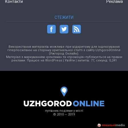
Контакти
Реклама
СТЕЖИТИ
Використання матеріалів можливе при відкритому для індексування
гіперпосиланні на сторінку оригінальної статті з сайту UzhgorodOnline
(Ужгород Онлайн).
Матеріал з маркуванням «реклама» та «промоція» публікується на правах
реклами. Працює на
WordPress
|
Увійти
| запитів: 77, секунд: 0,241
путівник подіями у місті
© 2010 — 2019