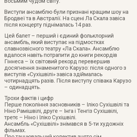
Восьмим чудом світу.
Виступи ансамблю були признані кращим шоу на
Бродвеї та в Австралії. На сцені Ла Скала завіса
після концерту піднімалась 14 раз.
Цей балет – перший і єдиний фольклорний
ансамбль, який виступає на підмостках
славнозвісного театру «Ла Скала». Ансамблю
вдалося навіть потрапити до книги рекордів
Гіннеса – їх світовий рекорд перевершив
досягнення знаменитого Карузо: після одного з
виступів «Сухішвілі» завіса здіймалась
чотирнадцять разів. Після виступу співака Карузо
– одинадцять.
Трохи фактів і цифр
Перше покоління засновників – Іліко Сухішвілі та
Ніно Рамішвілі, друге – Інга і Тенгіз Сухішвілі,
третє – Ніно і Іліко Сухішвілі.
Ансамбль «Сухішвілі» знімався в 5-ти художніх
фільмах.
Про танцювальний колектив знято сім