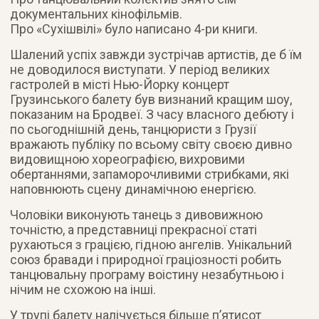
документальних кінофільмів.
Про «Сухішвілі» було написано 4-ри книги.
Шалений успіх завжди зустрічав артистів, де б їм
не доводилося виступати. У період великих
гастролей в місті Нью-Йорку концерт
Грузинського балету був визнаний кращим шоу,
показаним на Бродвеї. З часу власного дебюту і
по сьогоднішній день, танцюристи з Грузії
вражають публіку по всьому світу своєю дивно
видовищною хореографією, вихровими
обертаннями, запаморочливими стрибками, які
наповнюють сцену динамічною енергією.
Чоловіки виконують танець з дивовижною
точністю, а представниці прекрасної статі
рухаються з грацією, гідною ангелів. Унікальний
союз бравади і природної граціозності робить
танцювальну програму воістину незабутньою і
нічим не схожою на інші.
У трупі балету налічується більше п’ятисот