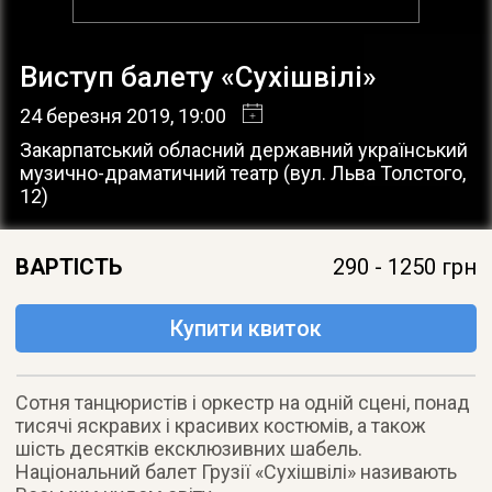
Виступ балету «Сухішвілі»
24 березня 2019
, 19:00
Закарпатський обласний державний український
музично-драматичний театр
(
вул. Льва Толстого,
12
)
ВАРТІСТЬ
290 - 1250 грн
Купити квиток
Сотня танцюристів і оркестр на одній сцені, понад
тисячі яскравих і красивих костюмів, а також
шість десятків ексклюзивних шабель.
Національний балет Грузії «Сухішвілі» називають