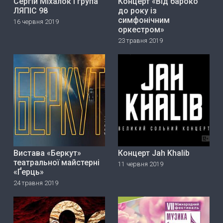
Сергій Міхалок і група
Концерт «Від бароко
ЛЯПІС 98
до року із
симфонічним
16 червня 2019
оркестром»
23 травня 2019
Вистава «Беркут»
Концерт Jah Khalib
театральної майстерні
11 червня 2019
«Ґерць»
24 травня 2019