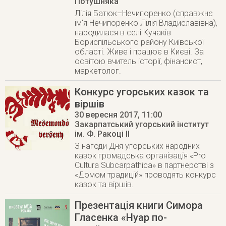
Потушняка
Лілія Батюк–Нечипоренко (справжнє
ім'я Нечипоренко Лілія Владиславівна),
народилася в селі Кучаків
Бориспільського району Київської
області. Живе і працює в Києві. За
освітою вчитель історії, фінансист,
маркетолог.
Конкурс угорських казок та
віршів
30 вересня 2017
, 11:00
Закарпатський угорський інститут
ім. Ф. Ракоці ІІ
З нагоди Дня угорських народних
казок громадська організація «Pro
Cultura Subcarpathica» в партнерстві з
«Домом традицій» проводять конкурс
казок та віршів.
Презентація книги Симора
Гласенка «Нуар по-