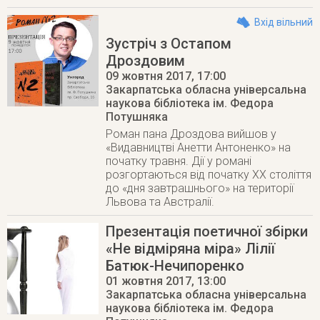
Вхід вільний
Зустріч з Остапом
Дроздовим
09 жовтня 2017
, 17:00
Закарпатська обласна універсальна
наукова бібліотека ім. Федора
Потушняка
Роман пана Дроздова вийшов у
«Видавництві Анетти Антоненко» на
початку травня. Дії у романі
розгортаються від початку ХХ століття
до «дня завтрашнього» на території
Львова та Австралії.
Презентація поетичної збірки
«Не відміряна міра» Лілії
Батюк-Нечипоренко
01 жовтня 2017
, 13:00
Закарпатська обласна універсальна
наукова бібліотека ім. Федора