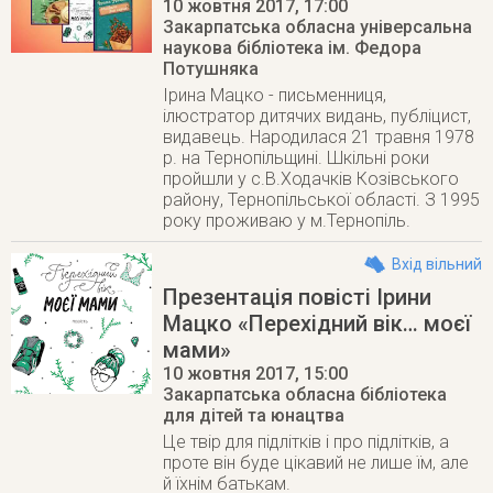
10 жовтня 2017
, 17:00
Закарпатська обласна універсальна
наукова бібліотека ім. Федора
Потушняка
Ірина Мацко - письменниця,
ілюстратор дитячих видань, публіцист,
видавець. Народилася 21 травня 1978
р. на Тернопільщині. Шкільні роки
пройшли у с.В.Ходачків Козівського
району, Тернопільської області. З 1995
року проживаю у м.Тернопіль.
Вхід вільний
Презентація повісті Ірини
Мацко «Перехідний вік… моєї
мами»
10 жовтня 2017
, 15:00
Закарпатська обласна бібліотека
для дітей та юнацтва
Це твір для підлітків і про підлітків, а
проте він буде цікавий не лише їм, але
й їхнім батькам.