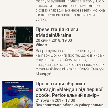
обслуговування і полягає в тому, щоб
показати громаді, як по символічних
сходах (гарадичах) через книги можна
іти до вершин знань та досягнути
успіху.
Презентація книги
#MadeinUkraine
20 січня 2018
, 19:00
Wine's
Запрошуємо вас на презентацію
найгарнішої книги про те, що є в Україні
– путівника по найсмачніших,
найцікавіших та найгостинніших місцях
України #MadeinUkraine. Купуй. Смакуй.
Мандруй.
Презентація збірника
спогадів «Майдан від першої
особи. Регіональний вимір»
21 грудня 2017
, 17:00
Закарпатська обласна універсальна