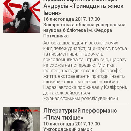
Андрусів «Тринадцять жінок
Івони»
16 листопада 2017
, 17:00
Закарпатська обласна універсальна
наукова бібліотека ім. Федора
Потушняка
Авторка дванадцяти захоплюючих
книг, тележурналіст, сценарист, поетка
та письменниця. Її творчість
приголомшлива та інтригуюча, щоразу
не схожа на попередню. Містика,
фентезі, трагедія кохання, філософія
життя, екстравагантні пригоди і навіть
злочини - словом все, як ви любите.
Наразі авторка проживає у Каліфорнії,
де також займається
журналістськими розслідуваннями.
Літературний перформанс
«Плач тихіше»
10 листопада 2017
, 17:00
Ужгородський замок