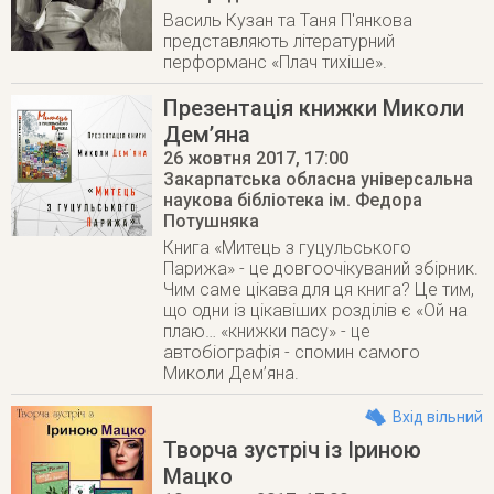
Василь Кузан та Таня П'янкова
представляють літературний
перформанс «Плач тихіше».
Презентація книжки Миколи
Дем’яна
26 жовтня 2017
, 17:00
Закарпатська обласна універсальна
наукова бібліотека ім. Федора
Потушняка
Книга «Митець з гуцульського
Парижа» - це довгоочікуваний збірник.
Чим саме цікава для ця книга? Це тим,
що одни із цікавіших розділів є «Ой на
плаю… «книжки пасу» - це
автобіографія - спомин самого
Миколи Дем’яна.
Вхід вільний
Творча зустріч із Іриною
Мацко