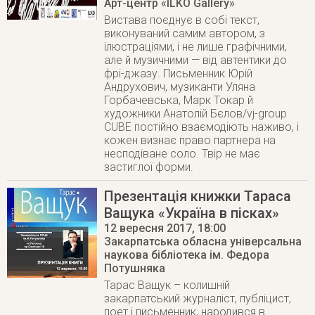
Арт-центр «ILKO Gallery»
Вистава поєднує в собі текст,
виконуваний самим автором, з
ілюстраціями, і не лише графічними,
але й музичними — від автентики до
фрі-джазу. Письменник Юрій
Андрухович, музиканти Уляна
Горбачевська, Марк Токар й
художники Анатолій Бєлов/vj-group
CUBE постійно взаємодіють наживо, і
кожен визнає право партнера на
несподіване соло. Твір не має
застиглої форми.
Презентація книжки Тараса
Ващука «Україна в пісках»
12 вересня 2017
, 18:00
Закарпатська обласна універсальна
наукова бібліотека ім. Федора
Потушняка
Тарас Ващук – колишній
закарпатський журналіст, публіцист,
поет і письменник, народився в