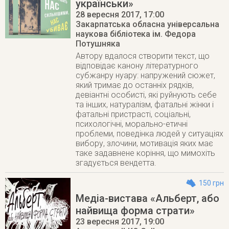
українськи»
28 вересня 2017
, 17:00
Закарпатська обласна універсальна
наукова бібліотека ім. Федора
Потушняка
Автору вдалося створити текст, що
відповідає канону літературного
субжанру нуару: напружений сюжет,
який тримає до останніх рядків,
девіантні особисті, які руйнують себе
та інших, натуралізм, фатальні жінки і
фатальні пристрасті, соціальні,
психологічні, морально-етичні
проблеми, поведінка людей у ситуаціях
вибору, злочини, мотивація яких має
таке задавнене коріння, що мимохіть
згадується вендетта.
150 грн
Медіа-вистава «Альберт, або
найвища форма страти»
23 вересня 2017
, 19:00