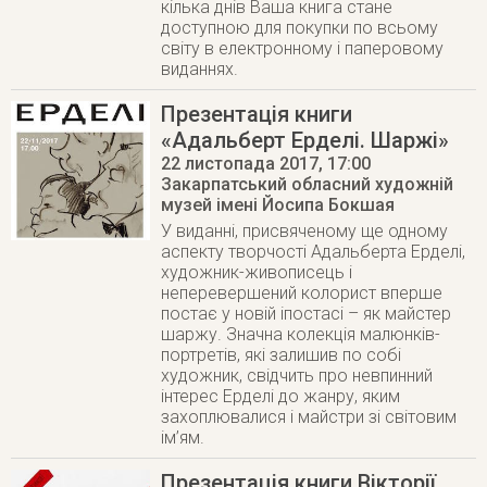
кілька днів Ваша книга стане
доступною для покупки по всьому
світу в електронному і паперовому
виданнях.
Презентація книги
«Адальберт Ерделі. Шаржі»
22 листопада 2017
, 17:00
Закарпатський обласний художній
музей імені Йосипа Бокшая
У виданні, присвяченому ще одному
аспекту творчості Адальберта Ерделі,
художник-живописець і
неперевершений колорист вперше
постає у новій іпостасі – як майстер
шаржу. Значна колекція малюнків-
портретів, які залишив по собі
художник, свідчить про невпинний
інтерес Ерделі до жанру, яким
захоплювалися і майстри зі світовим
ім’ям.
Презентація книги Вікторії