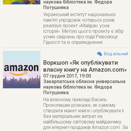
наукова бібліотека ім. Федора
Потушняка
Український інститут національної
пам’яті упродовж чотирьох років
реалізує проект «Майдан: усна
історія». Метою цього проекту є збір
усних свідчень про події Революції
Гідності та їх оприлюднення.
Вхід вільний
Воркшоп «Як опублікувати
власну книгу на Amazon.com»
07 грудня 2017
, 19:00
Закарпатська обласна універсальна
наукова бібліотека ім. Федора
Потушняка
На власному прикладі Василь
Прокопишин розкаже, як самому
створити макет книги і опублікувати її
без матеріальних витрат на
найбільшому світовому майданчику
для інтернет-продажів Amazon.com. За