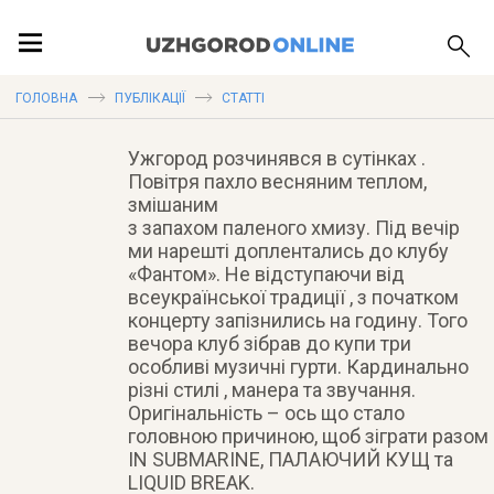
Надзвичайне музикування
ПОДІЇ
незвичайних гуртів
Опубліковано: 15 березня 2011
ГОЛОВНА
ПУБЛІКАЦІЇ
СТАТТІ
Ужгород розчинявся в сутінках .
ЛОКАЦІЇ
Повітря пахло весняним теплом,
змішаним
з запахом паленого хмизу. Під вечір
ми нарешті доплентались до клубу
«Фантом». Не відступаючи від
ПУБЛІКАЦІЇ
всеукраїнської традиції , з початком
концерту запізнились на годину. Того
вечора клуб зібрав до купи три
особливі музичні гурти. Кардинально
різні стилі , манера та звучання.
Оригінальність – ось що стало
головною причиною, щоб зіграти разом
IN SUBMARINE, ПАЛАЮЧИЙ КУЩ та
LIQUID BREAK.