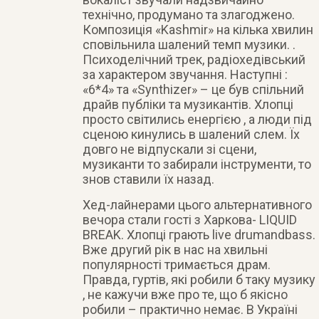
технічно, продумано та злагоджено.
Композиція «Kashmir» на кілька хвилин
сповільнила шалений темп музики. .
Психоделічний трек, радіохедівський
за характером звучання. Наступні :
«6*4» та «Synthizer» – це був спільний
драйв публіки та музикантів. Хлопці
просто світились енергією , а люди під
сценою кинулись в шалений слем. Їх
довго не відпускали зі сцени,
музиканти то забирали інструменти, то
знов ставили їх назад.
Хед-лайнерами цього альтернативного
вечора стали гості з Харкова- LIQUID
BREAK. Хлопці грають live drumandbass.
Вже другий рік в нас на хвильні
популярності тримається драм.
Правда, гуртів, які робили б таку музику
, не кажучи вже про те, що б якісно
робили – практично немає. В Україні