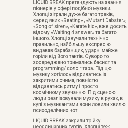
LIQUID BREAK претендують на звання
піонерів у сфері подібної музики.
Хлопці зіграли дуже багато треків,
серед яких «Beating» , «Mutant Dabster»,
«Song of siren», «Karate kid», вже досить
відому «Waiting 4 answer» та багато
іншого. Хлопці звучали технічно
правильно, найбільшу експресію
видавав барабанщик, ударні майже
горіли від його тактів. Суворо то
зосереджено тримались басист та
programming/ соло гітара. Під цю
музику хотілось відриватись із
закритими очима, повністю
віддаватись ритму і просто
космічному звучанню. Під сценою
люди реалізовували музику в рухах, в
купі з музикантами вони ловили хвилю
психоделічних нот.
LIQUID BREAK закрили трійку
неординарних гуртів. Хлопці теж