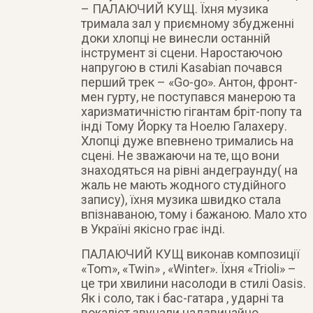
– ПАЛАЮЧИЙ КУЩ. Їхня музика
тримала зал у приємному збудженні
доки хлопці не винесли останній
інструмент зі сцени. Наростаючою
напругою в стилі Kasabian почався
перший трек – «Go-go». Антон, фронт-
мен гурту, не поступався манерою та
харизматичністю гігантам бріт-попу та
інді Тому Йорку та Ноелю Галахеру.
Хлопці дуже впевнено тримались на
сцені. Не зважаючи на те, що вони
знаходяться на рівні андеграунду( на
жаль не мають жодного студійного
запису), їхня музика швидко стала
впізнаваною, тому і бажаною. Мало хто
в Україні якісно грає інді.
ПАЛАЮЧИЙ КУЩ виконав композиції
«Tom», «Twin» , «Winter». Їхня «Trioli» –
це три хвилини насолоди в стилі Oasis.
Як і соло, так і бас-гатара , ударні та
вокаліст звучали надзвичайно