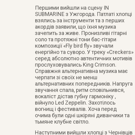
Першими вийшли на сцену IN
SUBMARINE з Ужгорода. Патлаті хлопці
взялись за інструменти та з перших
акордів заявили, що їхня музика
зачепить за живе. Пронизливі гітарні
соло та протяжні тони бас-гітари
композиції «Fly bird fly» звучали
енергійно та суворо. У треку «Creckers»
серед абсолютно автентичних мотивів
прослуховувались King Crimson.
Справжня альтернативна музика має
черпати зі своїх не менш
альтернативних попередників. Напруга
звучання спала, ритм сповільнився,
вокаліст дістав губну гармоніку ,
війнуло Led Zeppelin. Захотілось
вогнищ і фестивалів. Хоча перед
очима були одні шкіряні диванчики та
тьмяне клубне світло.
Наступними вийшли хлопці з Чернівців